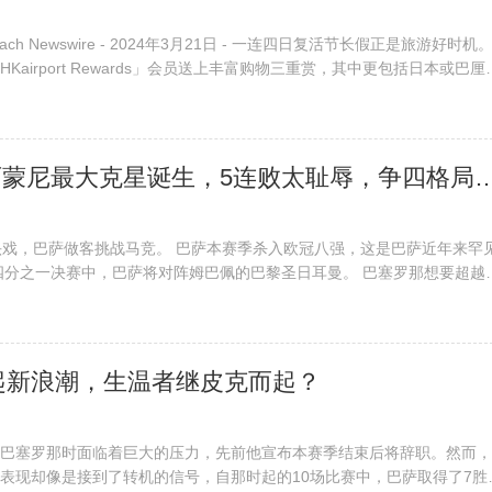
tReach Newswire - 2024年3月21日 - 一连四日复活节长假正是旅游好时机
Kairport Rewards」会员送上丰富购物三重赏，其中更包括日本或巴厘
机会
2-4到0-3！西蒙尼最大克星诞生，5连败太
头戏，巴萨做客挑战马竞。 巴萨本赛季杀入欧冠八强，这是巴萨近年来罕
四分之一决赛中，巴萨将对阵姆巴佩的巴黎圣日耳曼。 巴塞罗那想要超越
很困难的事情。
起新浪潮，生温者继皮克而起？
巴塞罗那时面临着巨大的压力，先前他宣布本赛季结束后将辞职。然而，
表现却像是接到了转机的信号，自那时起的10场比赛中，巴萨取得了7胜