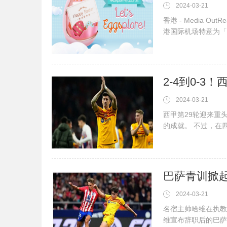
2024-03-21
香港 - Media Ou
港国际机场特意为「H
往返机票！立即把握
2024-03-21
西甲第29轮迎来重
的成就。 不过，在
黎圣日耳曼将是一件
巴萨青训掀
2024-03-21
名宿主帅哈维在执教
维宣布辞职后的巴萨