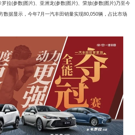
罗拉(参数|图片)、亚洲龙(参数|图片)、荣放(参数|图片)乃至今
方数据显示，今年7月一汽丰田销量实现80,050辆，占比市场