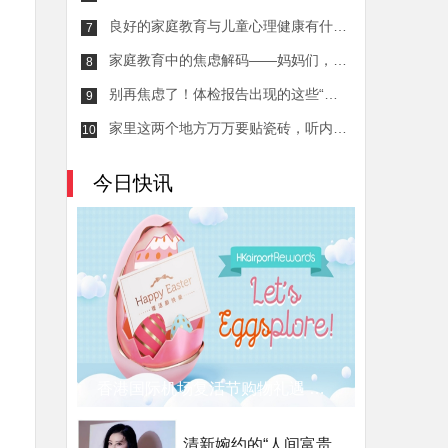
良好的家庭教育与儿童心理健康有什么关系？
7
家庭教育中的焦虑解码——妈妈们，让我们一起缓解压力
8
别再焦虑了！体检报告出现的这些“异常”，可能并不严重！
9
家里这两个地方万万要贴瓷砖，听内行人分析，懊悔知道晚了
10
今日快讯
香港国际机场复活节购物礼遇 日本/巴厘岛往返机票、双倍积分及迎新奖赏
清新婉约的“人间富贵