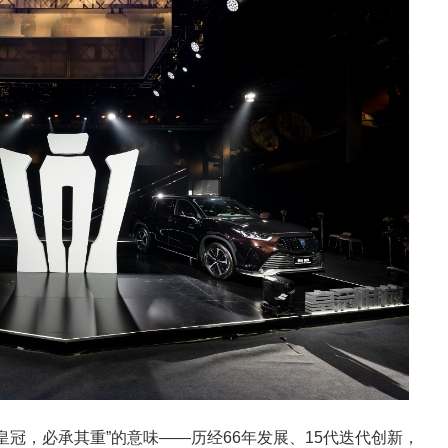
皇冠，必承其重”的意味——历经66年发展、15代迭代创新，