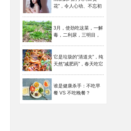
花”，令人心动、不忘初
心
3月，使劲吃这菜，一解
毒，二利尿，三明目，
这样做放一年都不坏
它是垃圾的“清道夫”，纯
天然“减肥药”，春天吃它
最适合！
谁是健康杀手：不吃早
餐 VS 不吃晚餐？