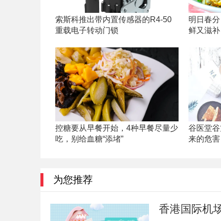
索斯科推出带内置传感器的R4-50
明日春分
重载电子转动门锁
鲜又滋补
控糖要从早餐开始，4种早餐尽量少
谷医堂谷
吃，别给血糖“添堵”
来的危害
为您推荐