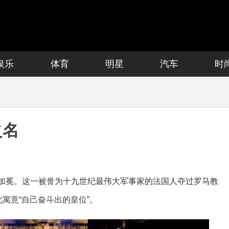
娱乐
体育
明星
汽车
时
之名
正式加冕。这一被誉为十九世纪最伟大军事家的法国人夺过罗马教
寓意“自己奋斗出的皇位”。