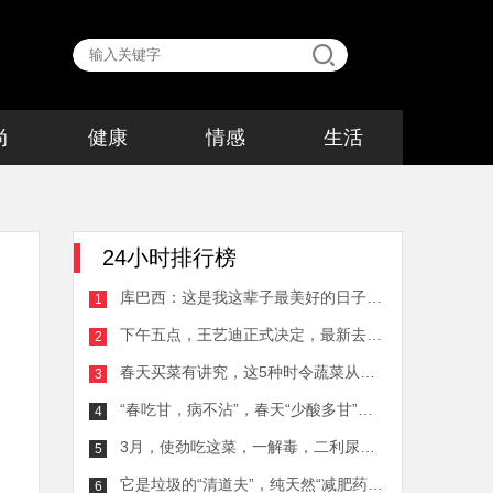
尚
健康
情感
生活
24小时排行榜
库巴西：这是我这辈子最美好的日子之一；全队都配得上得MVP
1
下午五点，王艺迪正式决定，最新去向曝光，马琳激动，球迷祝福
2
春天买菜有讲究，这5种时令蔬菜从来不打农药，新鲜还便宜！
3
“春吃甘，病不沾”，春天“少酸多甘”指的什么？“3种甘味”记得吃！
4
3月，使劲吃这菜，一解毒，二利尿，三明目，这样做放一年都不坏
5
它是垃圾的“清道夫”，纯天然“减肥药”，春天吃它最适合！
6