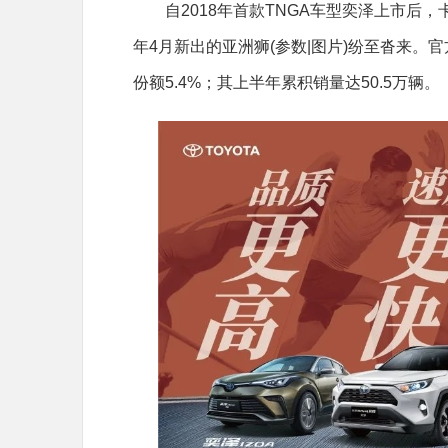
自2018年首款TNGA车型奕泽上市后，卡
年4月新出的亚洲狮(参数|图片)纷至沓来。官
份额5.4%；其上半年累积销量达50.5万辆。