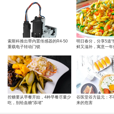
索斯科推出带内置传感器的R4-50
明日春分，分享5道“
重载电子转动门锁
鲜又滋补，寓意一年
控糖要从早餐开始，4种早餐尽量少
谷医堂谷方益元：不
吃，别给血糖“添堵”
来的危害