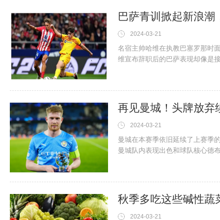
巴萨青训掀起新浪潮
2024-03-21
名宿主帅哈维在执教巴塞罗那时
维宣布辞职后的巴萨表现却像是接
平的出色战绩，未曾输球。这其
2024-03-21
曼城在本赛季依旧延续了上赛季
曼城队内表现出色和球队核心德
接高效的打出来了顶级表现，他
2024-03-21