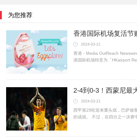
为您推荐
2024-03-21
香港 - Media OutReach N
港国际机场特意为「HKairpor
往返机票！立即把握机会
2024-03-21
西甲第29轮迎来重头戏，巴萨做
的成就。 不过，在四分之一决赛
黎圣日耳曼将是一件很困难的事