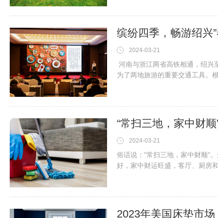
向往。2021年起，碧桂园服务首
园服务的明星产品，通过群策群
缤纷四季，畅游绍兴”
2024-03-21
河南与浙江两省高铁相通，绍兴
为了两地旅游的重要交通工具。根据
占绍兴市接待省外游客量比例位
“常扫三地，家中财
2024-03-21
俗话说："常扫三地，家中财顺"
好，家中财运旺盛，客厅、厨房
是老祖宗给我们留下的宝贵经验
方，也是招待客人的场所。试想
己都无法忍受，更别说邀请朋友
2023年美国床垫市