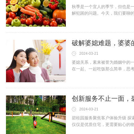
秋季是一个宜人的季节，但也是
解犯困的问题。今天，我们要聊
碱平衡，让身体更健康。首先，
茄、红薯等。这些蔬菜都含有丰
瓜，它含有丰富的钴元素，可以
破解婆媳难题，婆婆
2024-03-21
婆媳关系，素来被誉为婚姻中的
在一起、一起吃饭那么简单，思
僵局呢？我们就来说说在婆媳关
媳：最难处理的婆媳关系在此说
看到儿子对媳妇那般宠溺，心里
创新服务不止一面，碧
2024-03-21
碧桂园服务聚焦客户体验升级 探
仅仅是优质住宅，更需要贴心的
承“服务成就美好生活”的理念，