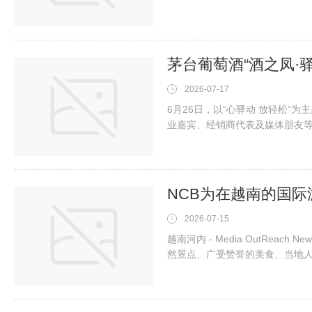
一行10人，奔赴贵州省赫章县朱
机械类专业特色，将电焊体验与3
点亮科学梦想。（图为团队合照
茅台葡萄酒“酒之凤·
2026-07-17
6月26日，以“心驿动 放轻松”
业嘉宾、经销商代表及媒体朋友
司党委副书记、总经理范雪梅出
实品质根基，让品质基因融入每
断从未改变，茅台葡萄酒做的是
NCB为在越南的国
2026-07-15
越南河内 - Media OutReach
然景点、广受赞誉的美食、当地
南亚乃至更广阔地区最具吸引力的
出“VietQR Global”跨
易。如今，到访越南的游客不再