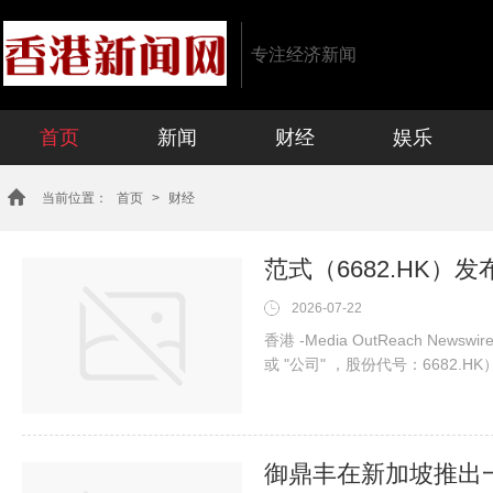
专注经济新闻
首页
新闻
财经
娱乐
当前位置：
首页
>
财经
范式（6682.HK）发
2026-07-22
香港 -Media OutReach Ne
或 "公司" ，股份代号：6682.H
30 日止六个月（「报告期」）
著增长，应占利润相对去年同期
内，预计公司录得营业收入约人民币 