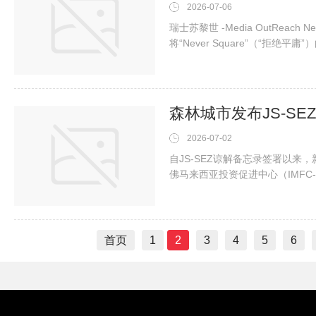
2026-07-06
瑞士苏黎世 -Media OutReach N
将“Never Square”（“拒绝
水晶三角棒，呈现出一件令人惊
森林城市发布JS-S
2026-07-02
自JS-SEZ谅解备忘录签署以来
佛马来西亚投资促进中心（IMFC-
的潜在投资。柔佛，马来西亚 -Media 
（Forest City SFZ）今
促进、金融服务激励措施及跨境
首页
1
2
3
4
5
6