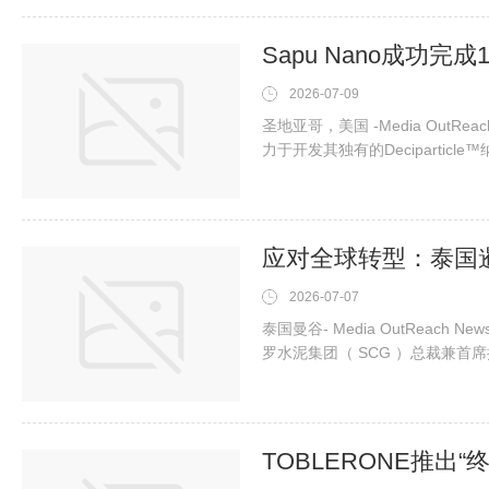
商，展示并销售优质泰国大米及
2026-07-09
圣地亚哥，美国 -Media OutReach 
力于开发其独有的Deciparti
审查委员会（SRC）已完成对公司正
列的审查。该试验旨在评估Sap
方案规定的28天剂量限制性毒性（
2026-07-07
泰国曼谷- Media OutReach N
罗水泥集团（ SCG ）总裁兼首席执行
构性转型，必须持续加强能力、
（SCG）与东盟深化产业合作S
人口、贸易互联互通及投资流动