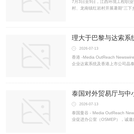
7月3日至9日，江西环境工程职
村、龙南镇红岩村开展暑期“三下
业优势，扎根客家围屋、红色旧
兴产等务实服务，以专业所长服务
行”全国大学生暑期社会实践志愿
2026-07-13
香港 -Media OutReach Ne
企业达索系统及香港上市公司晶泰科
Limited（PAIEvo）签署
志着理大发展的重要里程碑，充
展，亦标志着理大的国际化发展
2026-07-13
泰国曼谷 - Media OutReach 
业促进办公室（OSMEP），诚
们为世界提供最优质的大米”活动。该活
在中国广州正佳广场前的室外广场