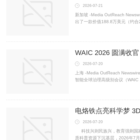
2026-07-21
新加坡 -Media OutReach N
出了一款价值188.8万美元（约
来最昂贵的麻将之列——其全部销
率极高的儿童脑癌的研究。几代
戏蕴含丰富的象征意义、策略与
2026-07-20
上海 -Media OutReach New
智能全球治理高级别会议（WAIC
阵与产业实践成果亮相，全方位展示
工厂”体系为核心，完整呈现AI2
企、国际嘉宾与权威媒体的广泛
2026-07-20
科技兴则民族兴，教育强则国家
质科普资源下沉基层，2026年7