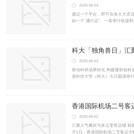
2026-06-04
通过一个平台，即可在各大大语
由一个“通行证”、一条审计轨迹
能体在此开展交易。开曼群岛乔治城 -Medi
Labs Ltd打造的人工智能体招
agnt8x.ai。该平台让企业能
科大「独角兽日」汇
2026-06-03
推动科研成果转化 构建蓬勃创科生态圈香港 
港科技大学（科大）今日圆满举行年
Day），活动汇聚逾1,800名
家及科研人员，共商创科生态圈
流。香港特别行政区政府创新科
香港国际机场二号客
2026-06-02
汇聚人气餐饮与多元零售店铺 精彩旅程登机
月1日 - 香港国际机场二号客