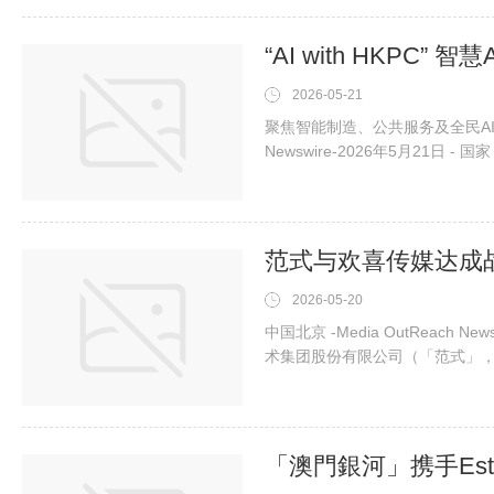
旅游年及2026柔佛旅游年，度
“AI with HKPC”
2026-05-21
聚焦智能制造、公共服务及全民AI培训
Newswire-2026年5月21日
会各行各业广泛深度融合。 特区政
业发展策略委员会”，加快AI融
局今日再度举办“AI with HKPC
范式与欢喜传媒达成战
2026-05-20
中国北京 -Media OutReach 
术集团股份有限公司（「范式」，
媒（股份代號：1003.HK）签
喜传媒丰富的影视数据、IP及制
根据协议，双方拟成立合资公司