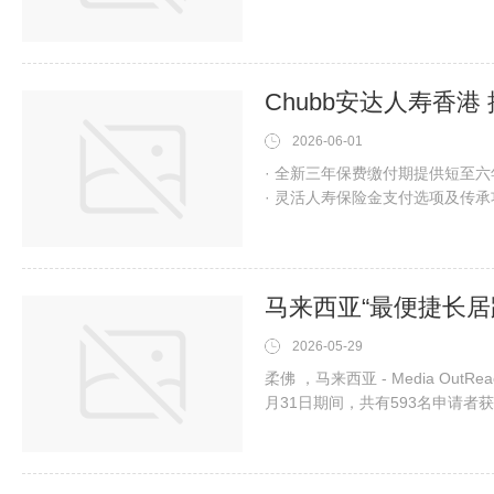
香港地道风味到特色饮品一应俱
大楼亦引入多间文创店铺及玩乐
宴 与旅客分享香港与世界滋味经
2026-06-01
· 全新三年保费缴付期提供短至
· 灵活人寿保险金支付选项及传
财富目标香港 -Media OutReac
「安达传承守创储蓄保险计划V」
选项」），保证回本期¹缩短至6年
2026-05-29
柔佛 ，马来西亚 - Media OutRea
月31日期间，共有593名申请者获批马