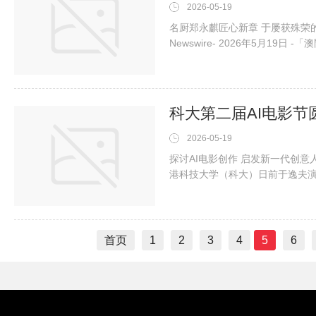
2026-05-19
名厨郑永麒匠心新章 于屡获殊荣的奢华
Newswire- 2026年5月19日
区内备受推崇的顶尖名厨郑永麒，于「澳
Cheng，进一步巩固其亚洲美
旗下四间餐厅总计荣膺五颗米其
2026-05-19
探讨AI电影创作 启发新一代创意人才香港 -
港科技大学（科大）日前于逸夫演
志庆活动之一，为期两天的电影节
如何重塑电影创作与制作模式。今届
参赛作品，数量较去年多近一倍
首页
1
2
3
4
5
6